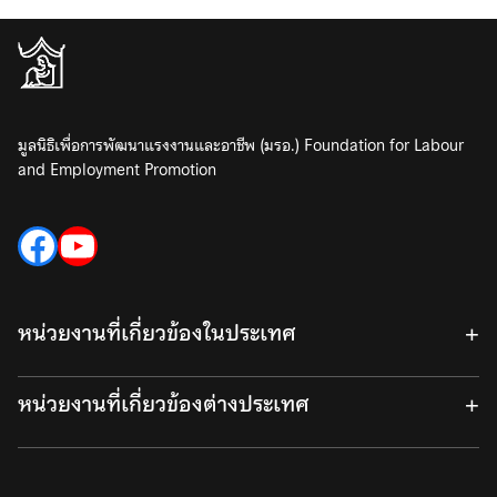
มูลนิธิเพื่อการพัฒนาแรงงานและอาชีพ (มรอ.) Foundation for Labour
and Employment Promotion
Facebook
YouTube
หน่วยงานที่เกี่ยวข้องในประเทศ
สำนักงานประกันสังคม
หน่วยงานที่เกี่ยวข้องต่างประเทศ
สำนักงานสถิติแห่งชาติ
สำนักงานหลักประกันสุขภาพแห่งชาติ (สปสช.)
International domestic worker federation (IDWF)
กองคุ้มครองแรงงานนอกระบบ กรมสวัสดิการและแรงงาน
Women in Informal Employment: Globalizing and Organizing